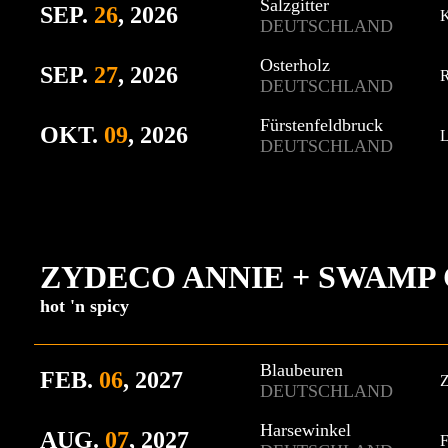
Salzgitter
SEP
.
2
6
, 2026
K
DEUTSCHLAND
Osterholz
SEP
.
27
, 2026
R
DEUTSCHLAND
Fürstenfeldbruck
OKT
.
09
, 2026
L
DEUTSCHLAND
ZYDECO ANNIE + SWAMP
hot 'n spicy
Blaubeuren
FEB
.
06
, 2027
Z
DEUTSCHLAND
Harsewinkel
AUG
.
07
, 2027
F